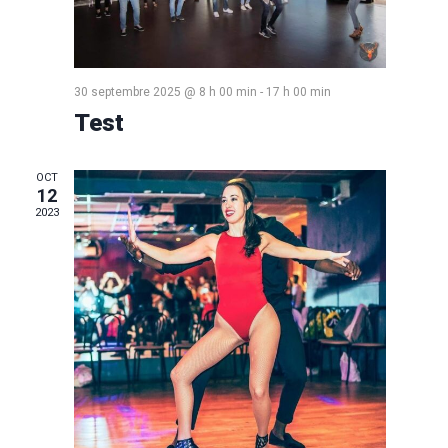
30 septembre 2025 @ 8 h 00 min
-
17 h 00 min
Test
OCT
12
2023