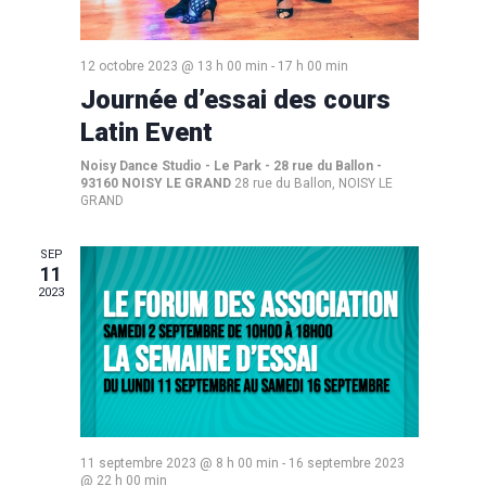
12 octobre 2023 @ 13 h 00 min
-
17 h 00 min
Journée d’essai des cours
Latin Event
Noisy Dance Studio - Le Park - 28 rue du Ballon -
93160 NOISY LE GRAND
28 rue du Ballon, NOISY LE
GRAND
SEP
11
2023
11 septembre 2023 @ 8 h 00 min
-
16 septembre 2023
@ 22 h 00 min