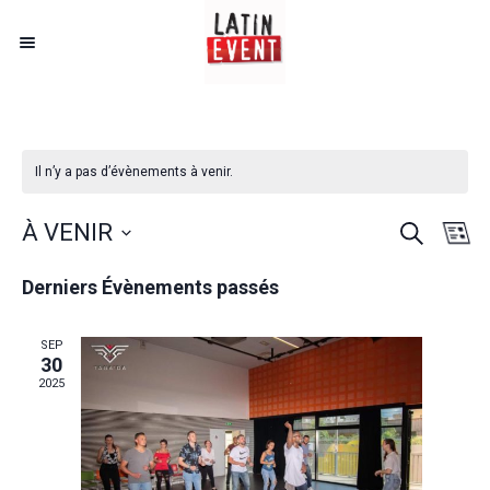
Il n’y a pas d’évènements à venir.
RECHERCH
Rech
Nav
À VENIR
LI
de
Sélectionnez
et
Derniers Évènements passés
une
vu
date.
navig
Év
SEP
30
de
2025
vues
Évèn